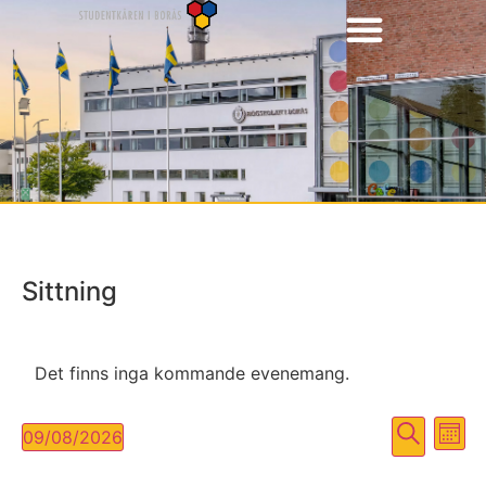
Sittning
Det finns inga kommande evenemang.
Even
Ev
Sök
09/08/2026
Måna
Välj
vy
Searc
datum.