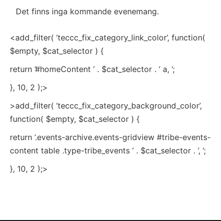
Kalender
and
Det finns inga kommande evenemang.
av
View
Evenemang
<add_filter( ’teccc_fix_category_link_color’, function(
Navig
$empty, $cat_selector ) {
return ’#homeContent ’ . $cat_selector . ’ a, ’;
}, 10, 2 );>
>add_filter( ’teccc_fix_category_background_color’,
function( $empty, $cat_selector ) {
return ’.events-archive.events-gridview #tribe-events-
content table .type-tribe_events ’ . $cat_selector . ’, ’;
}, 10, 2 );>