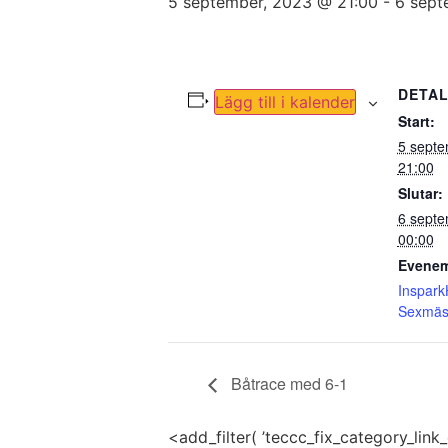
5 september, 2023 @ 21:00
-
6 sept
DETA
Lägg till i kalender
Start:
5 sept
21:00
Slutar:
6 sept
00:00
Evenem
Inspar
Sexmäst
Båtrace med 6-1
<add_filter( ’teccc_fix_category_link_