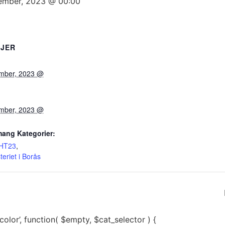
ember, 2023 @ 00:00
LJER
ember, 2023 @
ember, 2023 @
ang Kategorier:
kHT23
,
eriet i Borås
color’, function( $empty, $cat_selector ) {