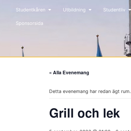
Studentkåren
Utbildning
Studentliv
Sponsorsida
« Alla Evenemang
Detta evenemang har redan ägt rum.
Grill och lek